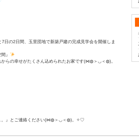
と7日の2日間、玉里団地で新築戸建の完成見学会を開催しま
空間』
からの幸せがたくさん込められたお家です(⋈◍＞◡＜◍)。
。』とご連絡ください(⋈◍＞◡＜◍)。✧♡