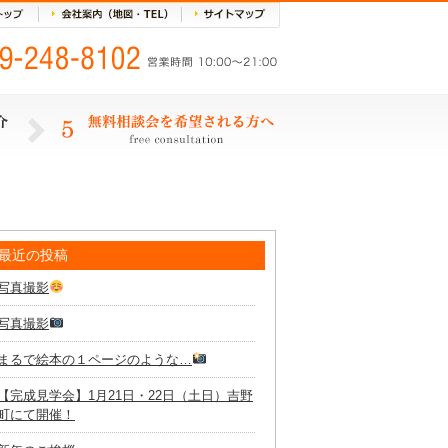
最近の投稿
写真撮影
写真撮影
まるで絵本の１ページのような…
【完成見学会】1月21日・22日（土日）吉野
町にて開催！