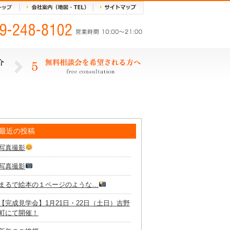
最近の投稿
写真撮影
写真撮影
まるで絵本の１ページのような…
【完成見学会】1月21日・22日（土日）吉野
町にて開催！