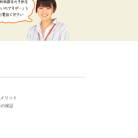
。
メリット
つの保証