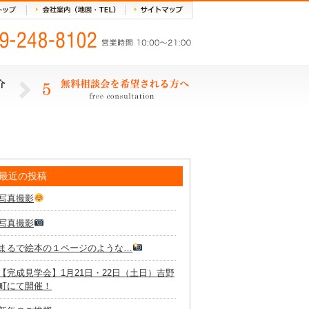
最近の投稿
写真撮影
写真撮影
まるで絵本の１ページのような…
【完成見学会】1月21日・22日（土日）吉野
町にて開催！