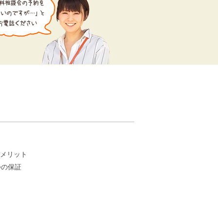
。
メリット
つの保証