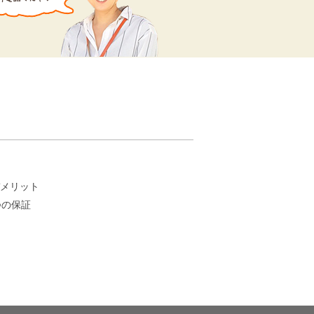
。
メリット
つの保証