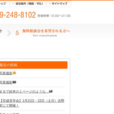
最近の投稿
写真撮影
写真撮影
まるで絵本の１ページのような…
【完成見学会】1月21日・22日（土日）吉野
町にて開催！