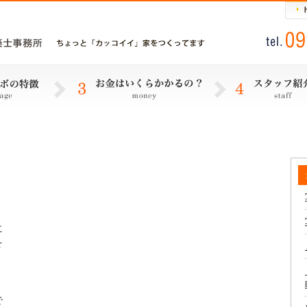
に
を
で