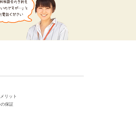
。
メリット
つの保証