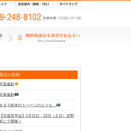
最近の投稿
写真撮影
写真撮影
まるで絵本の１ページのような…
【完成見学会】1月21日・22日（土日）吉野
町にて開催！