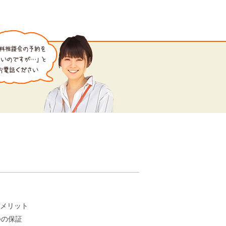
。
メリット
つの保証