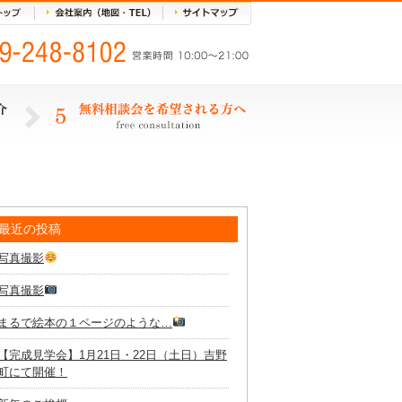
最近の投稿
写真撮影
写真撮影
まるで絵本の１ページのような…
【完成見学会】1月21日・22日（土日）吉野
町にて開催！