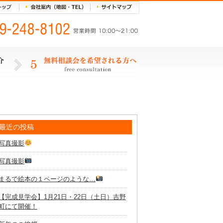
最近の投稿
写真撮影
写真撮影
まるで絵本の１ページのような…
【完成見学会】1月21日・22日（土日）吉野
町にて開催！