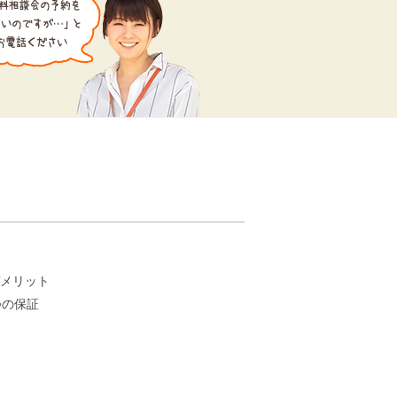
。
メリット
つの保証