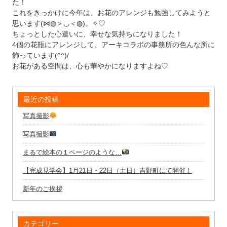
た！
これをきっかけに今年は、お花のアレンジも勉強してみようと
思います(⋈◍＞◡＜◍)。✧♡
ちょっとした心遣いに、幸せな気持ちになりました！
4個の花瓶にアレンジして、アーキコラボの事務所の色んな所に
飾っています(^^)/
お花がある空間は、心も華やかになりますよね♡
最近の投稿
写真撮影
写真撮影
まるで絵本の１ページのような…
【完成見学会】1月21日・22日（土日）吉野町にて開催！
新年のご挨拶
カテゴリー