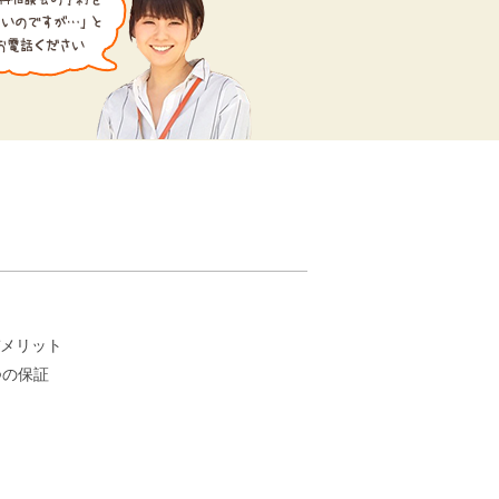
。
メリット
つの保証