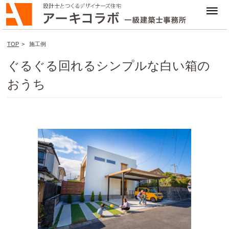
TOP
>
施工例
ぐるぐる回れるシンプルな白い箱の
おうち