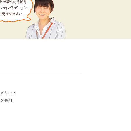
。
メリット
つの保証