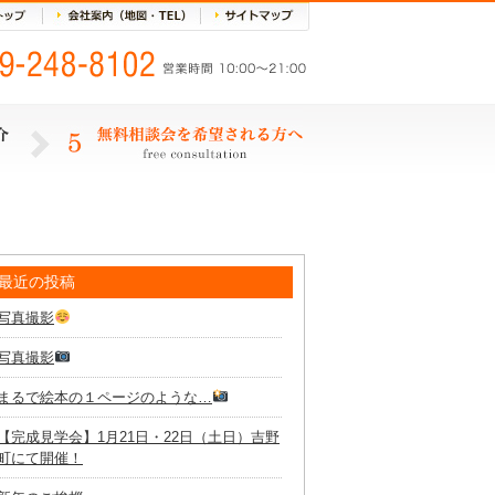
最近の投稿
写真撮影
写真撮影
まるで絵本の１ページのような…
【完成見学会】1月21日・22日（土日）吉野
町にて開催！