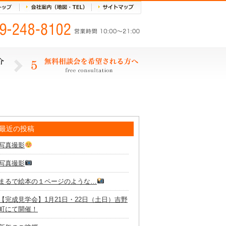
最近の投稿
写真撮影
写真撮影
まるで絵本の１ページのような…
【完成見学会】1月21日・22日（土日）吉野
町にて開催！