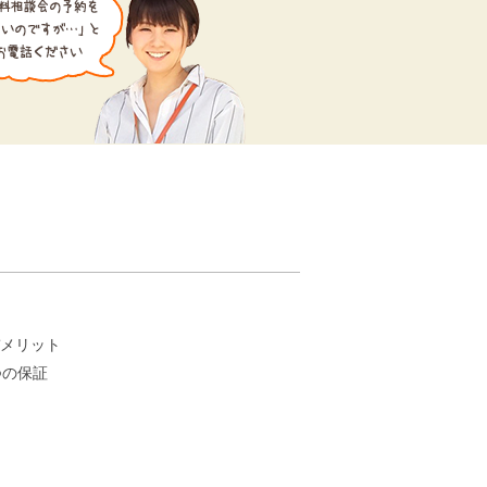
。
メリット
つの保証