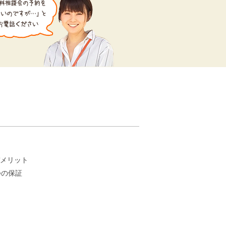
。
メリット
つの保証