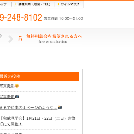
最近の投稿
写真撮影
写真撮影
まるで絵本の１ページのような…
【完成見学会】1月21日・22日（土日）吉野
町にて開催！