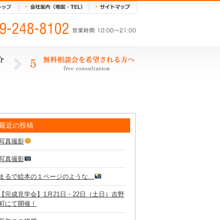
最近の投稿
写真撮影
写真撮影
まるで絵本の１ページのような…
【完成見学会】1月21日・22日（土日）吉野
町にて開催！