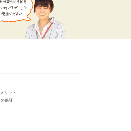
。
メリット
つの保証