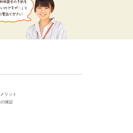
。
メリット
つの保証