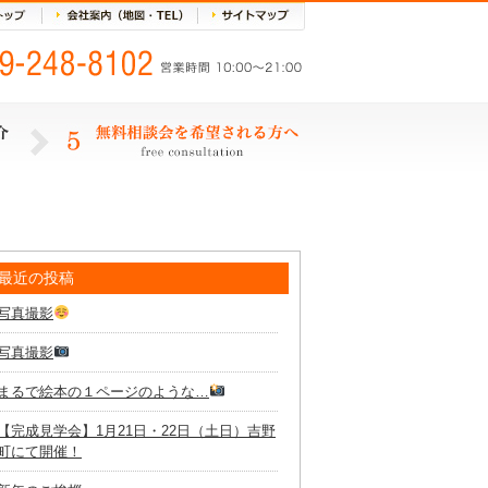
最近の投稿
写真撮影
写真撮影
まるで絵本の１ページのような…
【完成見学会】1月21日・22日（土日）吉野
町にて開催！