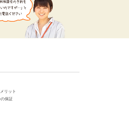
。
メリット
つの保証