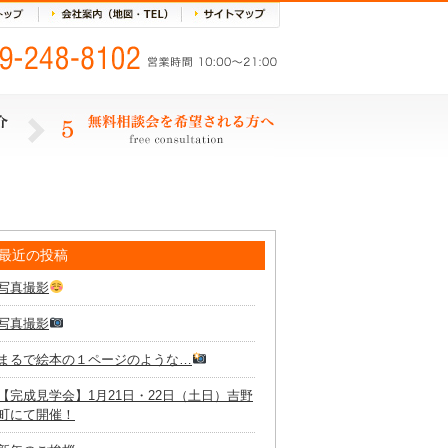
最近の投稿
写真撮影
写真撮影
まるで絵本の１ページのような…
【完成見学会】1月21日・22日（土日）吉野
町にて開催！